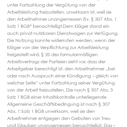
unter Fortzahlung der Vergütung von der
Arbeitsrecht
Arbeitsleistung freizustellen, unwirksam ist, weil sie
den Arbeitnehmer unangemessen iSv. § 307 Abs. 1
Erbrecht
Satz 1 BGB* benachteiligt.Dem Kläger stand ein
auch privat nutzbaren Dienstwagen zur Verfügung.
Die Nutzung konnte widerrufen werden, wenn der
Familienrecht
Kläger von der Verpflichtung zur Arbeitsleistung
freigestellt wird. § 20 des formularmäßigen
Inkassorecht
Arbeitsvertrags der Parteien sieht vor, dass der
Arbeitgeber berechtigt ist, den Arbeitnehmer „bei
oder nach Ausspruch einer Kündigung – gleich von
Staatsangehörigkeitsrecht
welcher Seite“ unter Fortzahlung seiner Vergütung
von der Arbeit freizustellen. Die nach § 307 Abs. 3
Kosten/FAQ
Satz 1 BGB einer Inhaltskontrolle unterliegende
Allgemeine Geschäftsbedingung ist nach § 307
Kosten
Abs. 1 Satz 1 BGB unwirksam, weil sie den
Arbeitnehmer entgegen den Geboten von Treu
und Glauben unangemessen benachteiligt. Das –