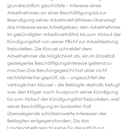
FAQ
grundrechtlich geschützte – Interesse eines
Arbeitnehmers an einer Beschäftigung bis zur
Kontakt
Beendigung seines Arbeitsverhältnisses überwiegt
das Interesse eines Arbeitgebers, den Arbeitnehmer
im gekündigten Arbeitsverhältnis bis zum Ablauf der
Fachanwalt
Impressum
Kündigungsfrist von seiner Pflicht zur Arbeitsleistung
freizustellen. Die Klausel schneidet dem
Familienrecht
Arbeitnehmer die Möglichkeit ab, ein im Einzelfall
Hamburg Altona
gesteigertes Beschäftigungsinteresse geltend zu
Datenschutz
neuer Partner gesucht
machen.Das Berufungsgericht hat aber nicht
rechtsfehlerfrei geprüft, ob – ungeachtet der
Home
vertraglichen Klausel – die Beklagte deshalb befugt
war, den Kläger nach Ausspruch seiner Kündigung
bis zum Ablauf der Kündigungsfrist freizustellen, weil
seiner Beschäftigung im konkreten Fall
überwiegende schützenswerte Interessen der
Beklagten entgegenstanden. Da das
Landesarbeitsgericht keine für diese Prüfung