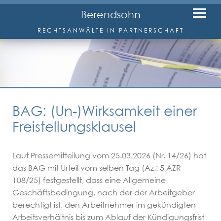
Berendsohn
RECHTSANWÄLTE IN PARTNERSCHAFT
Kanzlei
Anwälte
BAG: (Un-)Wirksamkeit einer
Wolfgang Berendsohn
Freistellungsklausel
Friedrich-W. Reineke
Laut Pressemitteilung vom 25.03.2026 (Nr. 14/26) hat
das BAG mit Urteil vom selben Tag (Az.: 5 AZR
Marc Wenzel
108/25) festgestellt, dass eine Allgemeine
Geschäftsbedingung, nach der der Arbeitgeber
Rechtsgebiete
berechtigt ist, den Arbeitnehmer im gekündigten
Arbeitsverhältnis bis zum Ablauf der Kündigungsfrist