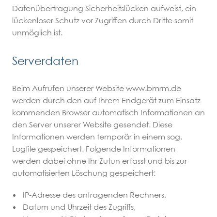
FAQ
Datenübertragung Sicherheitslücken aufweist, ein
lückenloser Schutz vor Zugriffen durch Dritte somit
Kontakt
unmöglich ist.
Serverdaten
Fachanwalt
Impressum
Familienrecht
Beim Aufrufen unserer Website www.bmrm.de
Hamburg Altona
werden durch den auf Ihrem Endgerät zum Einsatz
kommenden Browser automatisch Informationen an
Datenschutz
neuer Partner gesucht
den Server unserer Website gesendet. Diese
Home
Informationen werden temporär in einem sog.
Logfile gespeichert. Folgende Informationen
werden dabei ohne Ihr Zutun erfasst und bis zur
automatisierten Löschung gespeichert:
IP-Adresse des anfragenden Rechners,
Datum und Uhrzeit des Zugriffs,