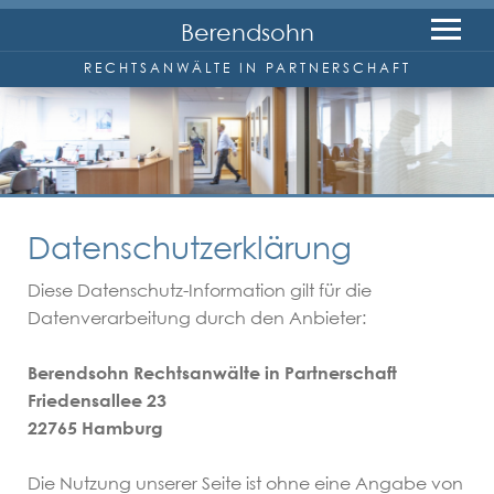
Berendsohn
RECHTSANWÄLTE IN PARTNERSCHAFT
Kanzlei
Anwälte
Datenschutzerklärung
Wolfgang Berendsohn
Diese Datenschutz-Information gilt für die
Datenverarbeitung durch den Anbieter:
Friedrich-W. Reineke
Berendsohn Rechtsanwälte in Partnerschaft
Marc Wenzel
Friedensallee 23
22765 Hamburg
Rechtsgebiete
Die Nutzung unserer Seite ist ohne eine Angabe von