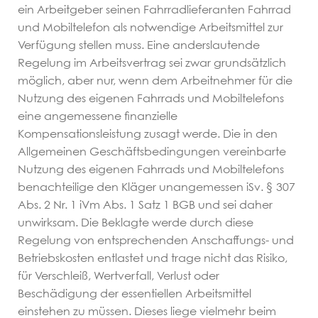
ein Arbeitgeber seinen Fahrradlieferanten Fahrrad
Arbeitsrecht
und Mobiltelefon als notwendige Arbeitsmittel zur
Verfügung stellen muss. Eine anderslautende
Erbrecht
Regelung im Arbeitsvertrag sei zwar grundsätzlich
möglich, aber nur, wenn dem Arbeitnehmer für die
Nutzung des eigenen Fahrrads und Mobiltelefons
Familienrecht
eine angemessene finanzielle
Kompensationsleistung zusagt werde. Die in den
Inkassorecht
Allgemeinen Geschäftsbedingungen vereinbarte
Nutzung des eigenen Fahrrads und Mobiltelefons
benachteilige den Kläger unangemessen iSv. § 307
Staatsangehörigkeitsrecht
Abs. 2 Nr. 1 iVm Abs. 1 Satz 1 BGB und sei daher
unwirksam. Die Beklagte werde durch diese
Kosten/FAQ
Regelung von entsprechenden Anschaffungs- und
Betriebskosten entlastet und trage nicht das Risiko,
für Verschleiß, Wertverfall, Verlust oder
Kosten
Beschädigung der essentiellen Arbeitsmittel
einstehen zu müssen. Dieses liege vielmehr beim