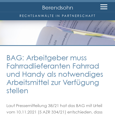
Berendsohn
RECHTSANWÄLTE IN PARTNERSCHAFT
Kanzlei
Anwälte
BAG: Arbeitgeber muss
Wolfgang Berendsohn
Fahrradlieferanten Fahrrad
und Handy als notwendiges
Friedrich-W. Reineke
Arbeitsmittel zur Verfügung
stellen
Marc Wenzel
Laut Pressemitteilung 38/21 hat das BAG mit Urteil
Rechtsgebiete
vom 10.11.2021 (5 AZR 334/21) entschieden, dass