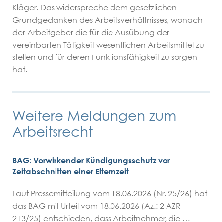
FAQ
Kläger. Das widerspreche dem gesetzlichen
Grundgedanken des Arbeitsverhältnisses, wonach
Kontakt
der Arbeitgeber die für die Ausübung der
vereinbarten Tätigkeit wesentlichen Arbeitsmittel zu
stellen und für deren Funktionsfähigkeit zu sorgen
Fachanwalt
Impressum
hat.
Familienrecht
Hamburg Altona
Weitere Meldungen zum
Datenschutz
neuer Partner gesucht
Arbeitsrecht
Home
BAG: Vorwirkender Kündigungsschutz vor
Zeitabschnitten einer Elternzeit
Laut Pressemitteilung vom 18.06.2026 (Nr. 25/26) hat
das BAG mit Urteil vom 18.06.2026 (Az.: 2 AZR
213/25) entschieden, dass Arbeitnehmer, die …