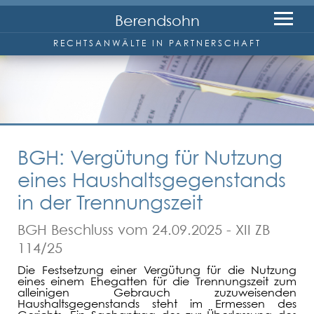
Berendsohn
RECHTSANWÄLTE IN PARTNERSCHAFT
Kanzlei
Anwälte
BGH: Vergütung für Nutzung
Wolfgang Berendsohn
eines Haushaltsgegenstands
in der Trennungszeit
Friedrich-W. Reineke
BGH Beschluss vom 24.09.2025 - XII ZB
Marc Wenzel
114/25
Die Festsetzung einer Vergütung für die Nutzung
eines einem Ehegatten für die Trennungszeit zum
Rechtsgebiete
alleinigen Gebrauch zuzuweisenden
Haushaltsgegenstands steht im Ermessen des