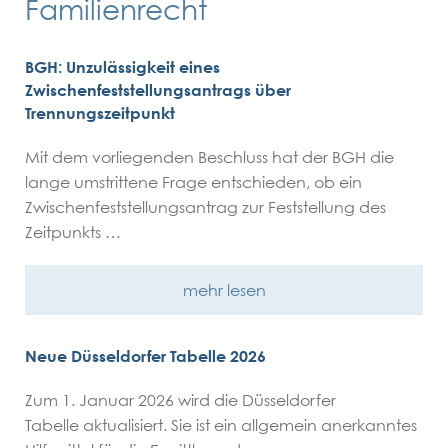
Familienrecht
FAQ
Kontakt
BGH: Unzulässigkeit eines
Zwischenfeststellungsantrags über
Trennungszeitpunkt
Fachanwalt
Impressum
Mit dem vorliegenden Beschluss hat der BGH die
Familienrecht
lange umstrittene Frage entschieden, ob ein
Hamburg Altona
Zwischenfeststellungsantrag zur Feststellung des
Zeitpunkts …
Datenschutz
neuer Partner gesucht
Home
mehr lesen
Neue Düsseldorfer Tabelle 2026
Zum 1. Januar 2026 wird die Düsseldorfer
Tabelle aktualisiert. Sie ist ein allgemein anerkanntes