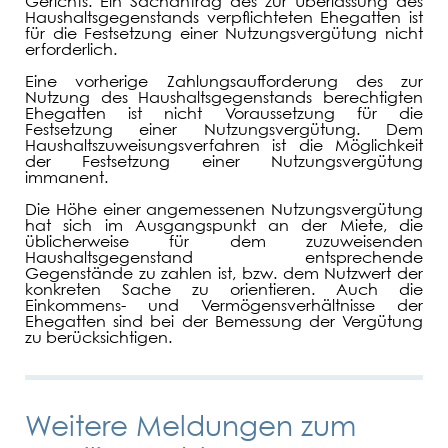
Gerichts. Ein Sachantrag des zur Überlassung des
Haushaltsgegenstands verpflichteten Ehegatten ist
Arbeitsrecht
für die Festsetzung einer Nutzungsvergütung nicht
erforderlich.
Eine vorherige Zahlungsaufforderung des zur
Erbrecht
Nutzung des Haushaltsgegenstands berechtigten
Ehegatten ist nicht Voraussetzung für die
Festsetzung einer Nutzungsvergütung. Dem
Haushaltszuweisungsverfahren ist die Möglichkeit
Familienrecht
der Festsetzung einer Nutzungsvergütung
immanent.
Inkassorecht
Die Höhe einer angemessenen Nutzungsvergütung
hat sich im Ausgangspunkt an der Miete, die
üblicherweise für dem zuzuweisenden
Haushaltsgegenstand entsprechende
Staatsangehörigkeitsrecht
Gegenstände zu zahlen ist, bzw. dem Nutzwert der
konkreten Sache zu orientieren. Auch die
Einkommens- und Vermögensverhältnisse der
Ehegatten sind bei der Bemessung der Vergütung
Kosten/FAQ
zu berücksichtigen.
Kosten
Weitere Meldungen zum